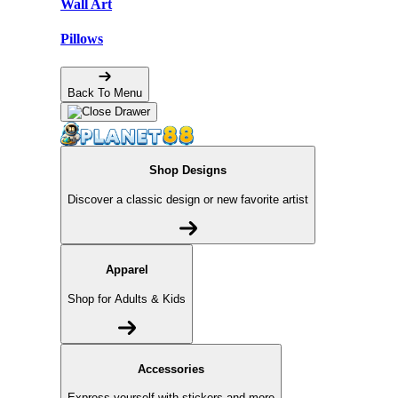
Wall Art
Pillows
Back To Menu
Shop Designs
Discover a classic design or new favorite artist
Apparel
Shop for Adults & Kids
Accessories
Express yourself with stickers and more