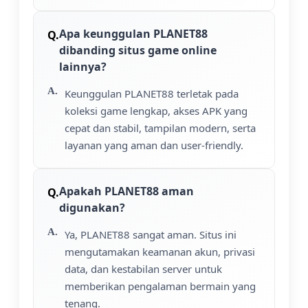
Apa keunggulan PLANET88
dibanding situs game online
lainnya?
Keunggulan PLANET88 terletak pada
koleksi game lengkap, akses APK yang
cepat dan stabil, tampilan modern, serta
layanan yang aman dan user-friendly.
Apakah PLANET88 aman
digunakan?
Ya, PLANET88 sangat aman. Situs ini
mengutamakan keamanan akun, privasi
data, dan kestabilan server untuk
memberikan pengalaman bermain yang
tenang.