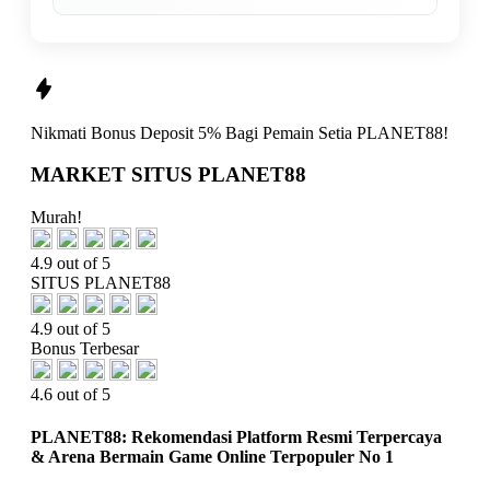
Nikmati
Bonus Deposit 5%
Bagi Pemain Setia
PLANET88!
MARKET SITUS PLANET88
Murah!
4.9 out of 5
SITUS PLANET88
4.9 out of 5
Bonus Terbesar
4.6 out of 5
PLANET88: Rekomendasi Platform Resmi Terpercaya
& Arena Bermain Game Online Terpopuler No 1