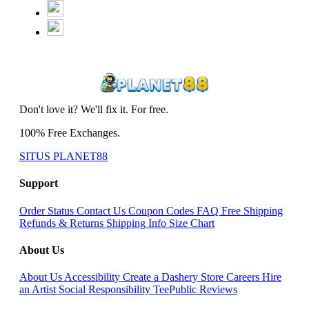
Don't love it? We'll fix it. For free.
100% Free Exchanges.
SITUS PLANET88
Support
Order Status
Contact Us
Coupon Codes
FAQ
Free Shipping
Refunds & Returns
Shipping Info
Size Chart
About Us
About Us
Accessibility
Create a Dashery Store
Careers
Hire
an Artist
Social Responsibility
TeePublic Reviews