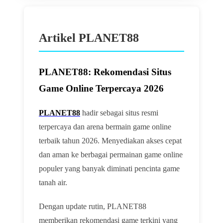
Artikel PLANET88
PLANET88: Rekomendasi Situs
Game Online Terpercaya 2026
PLANET88
hadir sebagai situs resmi
terpercaya dan arena bermain game online
terbaik tahun 2026. Menyediakan akses cepat
dan aman ke berbagai permainan game online
populer yang banyak diminati pencinta game
tanah air.
Dengan update rutin, PLANET88
memberikan rekomendasi game terkini yang