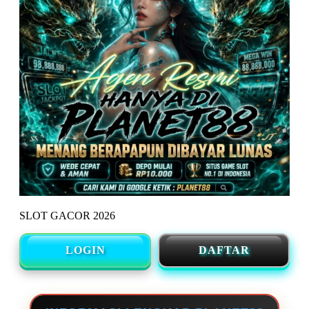
SLOT GACOR 2026
LOGIN
DAFTAR