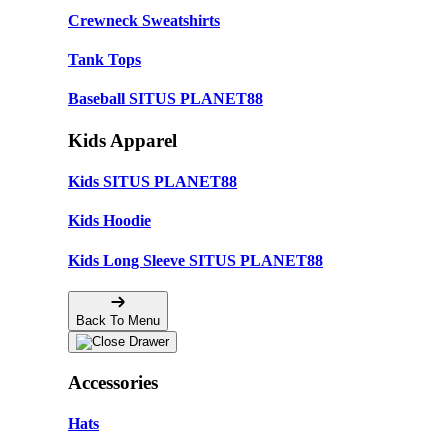
Crewneck Sweatshirts
Tank Tops
Baseball SITUS PLANET88
Kids Apparel
Kids SITUS PLANET88
Kids Hoodie
Kids Long Sleeve SITUS PLANET88
Back To Menu
Accessories
Hats