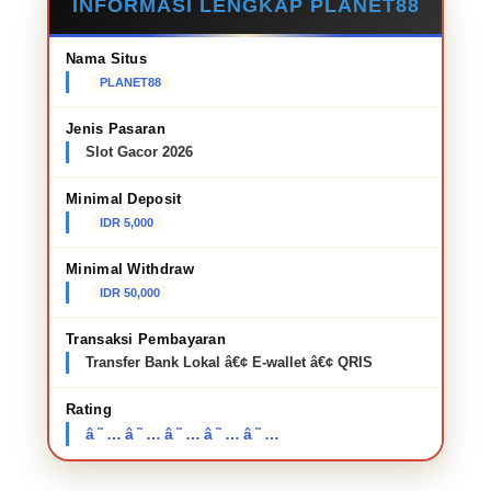
INFORMASI LENGKAP PLANET88
Nama Situs
PLANET88
Jenis Pasaran
Slot Gacor 2026
Minimal Deposit
IDR 5,000
Minimal Withdraw
IDR 50,000
Transaksi Pembayaran
Transfer Bank Lokal â€¢ E-wallet â€¢ QRIS
Rating