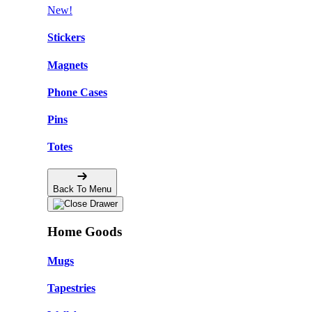
New!
Stickers
Magnets
Phone Cases
Pins
Totes
Back To Menu
Home Goods
Mugs
Tapestries