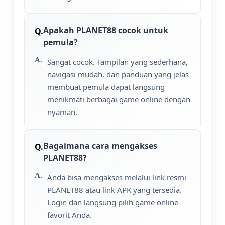
Apakah PLANET88 cocok untuk
pemula?
Sangat cocok. Tampilan yang sederhana,
navigasi mudah, dan panduan yang jelas
membuat pemula dapat langsung
menikmati berbagai game online dengan
nyaman.
Bagaimana cara mengakses
PLANET88?
Anda bisa mengakses melalui link resmi
PLANET88 atau link APK yang tersedia.
Login dan langsung pilih game online
favorit Anda.