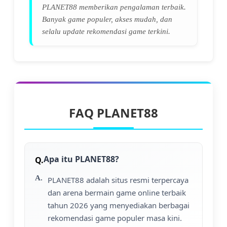
PLANET88 memberikan pengalaman terbaik.
Banyak game populer, akses mudah, dan
selalu update rekomendasi game terkini.
FAQ PLANET88
Apa itu PLANET88?
PLANET88 adalah situs resmi terpercaya
dan arena bermain game online terbaik
tahun 2026 yang menyediakan berbagai
rekomendasi game populer masa kini.